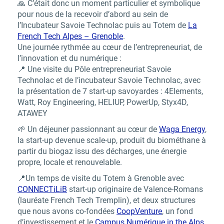
🙏 C’était donc un moment particulier et symbolique
pour nous de la recevoir d’abord au sein de
l’Incubateur Savoie Technolac puis au Totem de
La
French Tech Alpes – Grenoble
.
Une journée rythmée au cœur de l’entrepreneuriat, de
l’innovation et du numérique :
📍 Une visite du Pôle entrepreneuriat Savoie
Technolac et de l’incubateur Savoie Technolac, avec
la présentation de 7 start-up savoyardes : 4Elements,
Watt, Roy Engineering, HELIUP, PowerUp, Styx4D,
ATAWEY
🌱 Un déjeuner passionnant au cœur de
Waga Energy
,
la start-up devenue scale-up, produit du biométhane à
partir du biogaz issu des décharges, une énergie
propre, locale et renouvelable.
📍Un temps de visite du Totem à Grenoble avec
CONNECTiLiB
start-up originaire de Valence-Romans
(lauréate French Tech Tremplin), et deux structures
que nous avons co-fondées
CoopVenture
, un fond
d’investissement et le
Campus Numérique in the Alps
,